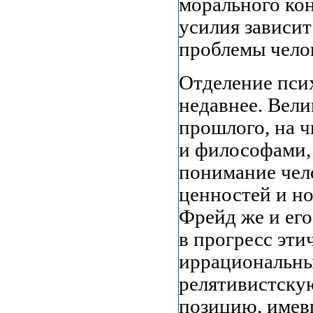
морального кон
усилия зависи
проблемы чело
Отделение псих
недавнее. Вели
прошлого, на ч
и философами, 
понимание чел
ценностей и н
Фрейд же и его
в прогресс эти
иррациональны
релятивистску
позицию, имев