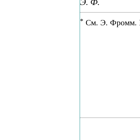
Э. Ф.
*
См. Э. Фромм. 