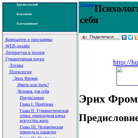
Таблицей
Психолог
Красносельский
Константин
себя
Константинович
Поделиться…
Компьютер и программы
WEB-дизайн
Литература и поэзия
Гуманитарные науки
http://
Логика
Психология
Эрих Фромм
Иметь или быть?
Человек для себя
Эрих Фромм
Предисловие
Глава I. Проблема
Глава II. Гуманистическая
Предислови
этика: прикладная наука
искусства жить
Глава III. Человеческая
природа и характер