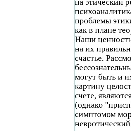
на этический 
психоаналитик
проблемы этики
как в плане те
Наши ценностн
на их правильн
счастье. Рассм
бессознательны
могут быть и и
картину целост
счете, являют
(однако "присп
симптомом мор
невротический