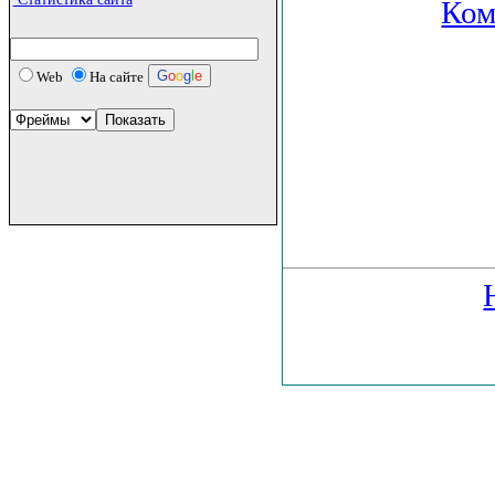
Ком
G
o
o
g
l
e
Web
На сайте