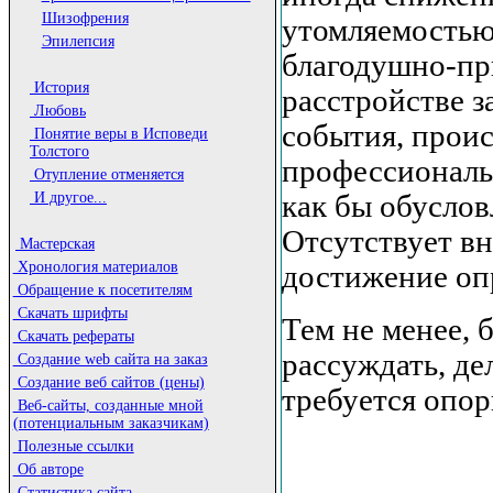
Шизофрения
утомляемостью,
Эпилепсия
благодушно-пр
История
расстройстве з
Любовь
события, проис
Понятие веры в Исповеди
Толстого
профессиональ
Отупление отменяется
как бы обусло
И другое...
Отсутствует вн
Мастерская
Хронология материалов
достижение оп
Обращение к посетителям
Скачать шрифты
Тем не менее, 
Скачать рефераты
рассуждать, де
Создание web сайта на заказ
Создание веб сайтов (цены)
требуется опо
Веб-сайты, созданные мной
(потенциальным заказчикам)
Полезные ссылки
Об авторе
Статистика сайта