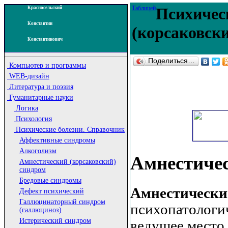
Таблицей
Психичес
Красносельский
Константин
(корсаковски
Константинович
Поделиться…
Компьютер и программы
WEB-дизайн
Литература и поэзия
Гуманитарные науки
Логика
Психология
Психические болезни. Справочник
Аффективные синдромы
Алкоголизм
Амнестичес
Амнестический (корсаковский)
синдром
Бредовые синдромы
Амнестически
Дефект психический
Галлюцинаторный синдром
психопатологи
(галлюциноз)
Истерический синдром
ведущее место