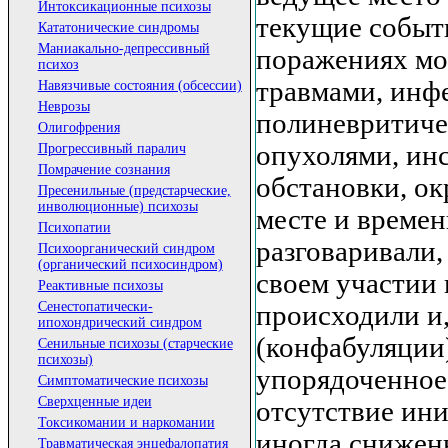
Интоксикационные психозы
текущие событ
Кататонические синдромы
Маниакально-депрессивный
поражениях мо
психоз
травмами, инф
Навязчивые состояния (обсессии)
Неврозы
полиневритиче
Олигофрения
опухолями, ин
Прогрессивный паралич
Помрачение сознания
обстановки, о
Пресенильные (предстарческие,
инволюционные) психозы
месте и времен
Психопатии
разговаривали,
Психоорганический синдром
(органический психосиндром)
своем участии 
Реактивные психозы
Сенестопатически-
происходили и,
ипохондрический синдром
(конфабуляции
Сенильные психозы (старческие
психозы)
упорядоченное
Симптоматические психозы
Сверхценные идеи
отсутствие ини
Токсикомании и наркомании
иногда снижен
Травматическая энцефалопатия