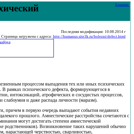
ихический
Блоками
.
Последняя модификация: 10.08.2014 г
Страница загружена с адреса:
http://humanus.site3k.ru/bolezni/defect.html
олезненным процессом выпадения тех или иных психических
. В рамках психического дефекта, формирующегося в
атии, интоксикаций, атрофических и сосудистых процессов,
 слабоумия и даже распада личности (маразм).
ти, причем в первую очередь выпадают события недавних
далекого прошлого. Амнестические расстройства сочетаются с
минания могут достигать степени амнестической
аже родственников). Возникновение таких нарушений обычно
, нарастающей черствостью, сварливостью,