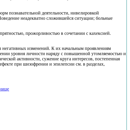
форм познавательной деятельности, нивелировкой
Поведение неадекватно сложившейся ситуации; больные
опрятностью, прожорливостью в сочетании с кахексией.
 негативных изменений. К их начальным проявлениям
жении уровня личности наряду с повышенной утомляемостью и
ческой активности, сужение круга интересов, постепенная
фекте при шизофрении и эпилепсии см. в разделах,
анице