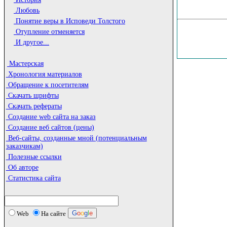
Любовь
Понятие веры в Исповеди Толстого
Отупление отменяется
И другое...
Мастерская
Хронология материалов
Обращение к посетителям
Скачать шрифты
Скачать рефераты
Создание web сайта на заказ
Создание веб сайтов (цены)
Веб-сайты, созданные мной (потенциальным
заказчикам)
Полезные ссылки
Об авторе
Статистика сайта
G
o
o
g
l
e
Web
На сайте