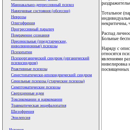
раздражитель
Маниакально-депрессивный психоз
Навязчивые состояния (обсессии)
Тотальное (п
Неврозы
индивидуальн
некритичны, 
Олигофрения
Прогрессивный паралич
Распад личнос
Помрачение сознания
Больные бесп
Пресенильные (предстарческие,
инволюционные) психозы
Наряду с опи
Психопатии
относятся пс
Психоорганический синдром (органический
явлениями ра
психосиндром)
нивелировка 
посвященных 
Реактивные психозы
Сенестопатически-ипохондрический синдром
Сенильные психозы (старческие психозы)
Симптоматические психозы
Сверхценные идеи
Токсикомании и наркомании
Травматическая энцефалопатия
Шизофрения
Эпилепсия
История