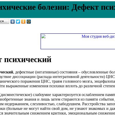
ихические болезни: Дефект пс
ься…
т психический
ический
, дефектные (негативные) состояния – обусловленные б
дствие диссоциации (распада интегративной деятельности) ЦНС
ганического поражения ЦНС, травм головного мозга, энцефалоп
йти выраженные изменения психики вплоть до различной степени
(дисмнестическое) слабоумие характеризуется ослаблением памя
иобретенные знания и лишь затем стираются из памяти события 
м недержанием, слезливостью, слабодушием. Расстройства запо
вки (больные не могут найти свой дом, не узнают знакомых и д
ся значительным снижением критики, эмоциональным снижением