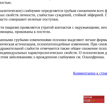
ностью.
аралитическое) слабоумие определяется грубым снижением всех 
ых свойств личности, слабостью суждений, стойкой эйфорией. 
часто совершают нелепые поступки.
ти (маразм) проявляется утратой контактов с окружающими, не
омощны, прикованы к постели.
санными грубыми изменениями психики выделяют легкие формы
ихическая астенизация, психопатоподобные изменения. При сни
здражительной слабости отмечаются также общее снижение психи
индивидуальных характерологических свойств. О психическом де
этим заболеваниям; о врожденном слабоумии см.
Олигофрении.
Комментарии к стр